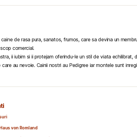
 caine de rasa pura, sanatos, frumos, care sa devina un membru al f
n scop comercial.
ra, ii iubim si ii protejam oferindu-le un stil de viata echilibrat
 care au nevoie. Cainii nostri au Pedigree iar montele sunt inregi
ti
suri
 Haus von Romland