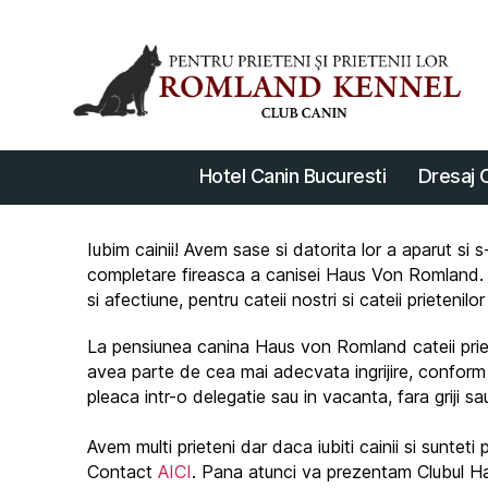
Ca
Ro
-
Dr
si
Cl
Hotel Canin Bucuresti
Dresaj 
Ca
-
Ca
Iubim cainii! Avem sase si datorita lor a aparut si 
Bu
completare fireasca a canisei Haus Von Romland. A
si afectiune, pentru cateii nostri si cateii prieteni
La pensiunea canina Haus von Romland cateii prieteni
avea parte de cea mai adecvata ingrijire, conform ras
pleaca intr-o delegatie sau in vacanta, fara griji sa
Avem multi prieteni dar daca iubiti cainii si suntet
Contact
AICI
. Pana atunci va prezentam Clubul H