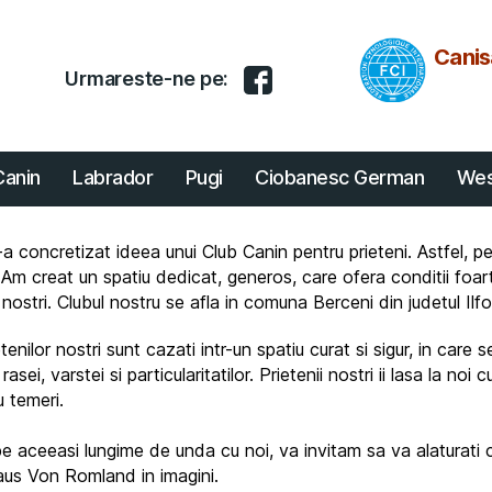
nisa
Canis
Urmareste-ne pe:
mland
esaj
ub
Canin
Labrador
Pugi
Ciobanesc German
Wes
nin
nisa
s-a concretizat ideea unui Club Canin pentru prieteni. Astfel, 
curesti
m creat un spatiu dedicat, generos, care ofera conditii foar
lor nostri. Clubul nostru se afla in comuna Berceni din judetul I
lor nostri sunt cazati intr-un spatiu curat si sigur, in care se 
ei, varstei si particularitatilor. Prietenii nostri ii lasa la noi
u temeri.
i pe aceeasi lungime de unda cu noi, va invitam sa va alaturati 
aus Von Romland in imagini.